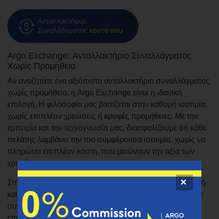
Argo Exchange: Ανταλλακτήριο Συναλλάγματος
Χωρίς Προμήθεια
Αν αναζητάτε ένα αξιόπιστο ανταλλακτήριο συναλλάγματος
χωρίς προμήθεια, η Argo Exchange είναι η ιδανική
επιλογή. Η φιλοσοφία μας βασίζεται στην καθαρή ισοτιμία,
χωρίς επιπλέον χρεώσεις ή κρυφές προμήθειες. Με την
εμπειρία και την τεχνογνωσία μας, διασφαλίζουμε ότι κάθε
πελάτης λαμβάνει την πιο συμφέρουσα ισοτιμία, χωρίς να
πληρώνει επιπλέον κόστη, που μειώνουν την αξία των
χρημάτων του.
Στην Argo Exchange, η διαδικασία ανταλλαγής είναι απλή
και γρήγορη. Μέσα σε λίγα λεπτά, μπορείτε να
αγοράσετε
συνάλλαγμα
, λαμβάνοντας ακριβώς το ποσό που
επιθυμείτε στο νέο σας νόμισμα. Είτε χρειάζεστε