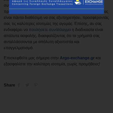
συνάλλαγμα για ένα ταξίδι στο εξωτερικό, είτε
πραγματοποιείτε επαγγελματικές συναλλαγές, η ομάδα μας
είναι πάντα διαθέσιμη να σας εξυπηρετήσει, προσφέροντάς
σας τις καλύτερες ισοτιμίες της αγοράς. Επίσης, αν σας
ενδιαφέρει να
πουλήσετε συνάλλαγμα
η διαδικασία είναι
απόλυτα ασφαλής, διασφαλίζοντας ότι τα χρήματά σας
ανταλλάσσονται με απόλυτη αξιοπιστία και
επαγγελματισμό.
Επισκεφθείτε μας σήμερα στην
Argo-exchange.gr
και
εξασφαλίστε την καλύτερη ισοτιμία, χωρίς προμήθειες!
Share