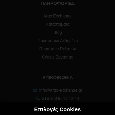
ΠΛΗΡΟΦΟΡΙΕΣ
Argo Exchange
Καταστήματα
Blog
Προσωπικά Δεδομένα
Παράπονα Πελατών
Θέσεις Εργασίας
ΕΠΙΚΟΙΝΩΝΙΑ
info@argo-exchange.gr
216 100 9841-42-44
6940 277713
Επιλογές Cookies