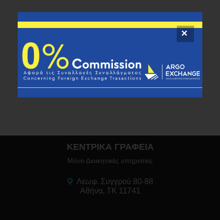
ΚΕΝΤΡΙΚΑ ΓΡΑΦΕΙΑ
Μόνο Διοικητικές υπηρεσίες
Λεωφ. Συγγρού 80-88
Αθήνα, ΤΚ 11741